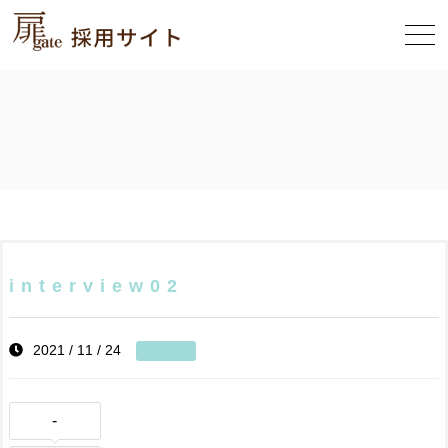
interview02
2021 / 11 / 24
-